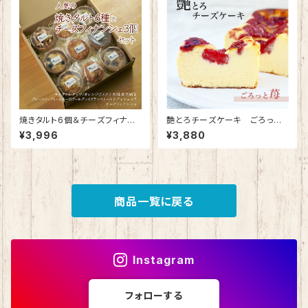
焼きタルト6個＆チーズフィナン
艶とろチーズケーキ ごろっと
シェ3個セット
苺
¥3,996
¥3,880
商品一覧に戻る
Instagram
フォローする