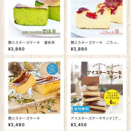
艶とろチーズケーキ 濃抹茶
艶とろチーズケーキ ごろっと
苺
¥3,880
¥3,880
艶とろチーズケーキ
アイスチーズケーキサンド（プレ
ーン2個ショコラ2個アールグレ
¥3,480
¥3,456
イ2個）